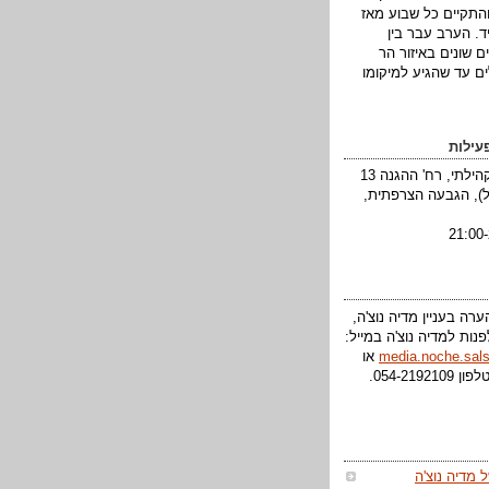
22.11.20, והתקיים כל שבוע מאז
ד. הערב עבר בין
ם שונים באיזור הר
ים עד שהגיע למיקומו
עילות
מינהל קהילתי, רח' ההגנה 13
ל), הגבעה הצרפתית,
2
רה בעניין מדיה נוצ'ה,
נות למדיה נוצ'ה במייל:
media.noche.sa
או
054-2192.
 מדיה נוצ'ה