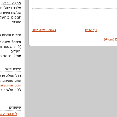
ב05
מלבד ביטול יחי
אולמות ומועדוני
הצופים ובירושל
הנוכחי.
דף הבית
רשומה ישנה יותר
מיקום ושעות פ
At)
איפה?
(ליד המיסטר זו
ירושלים
מתי?
ימי שני ב-1:00
יצירת קשר
בכל שאלה או הע
אתם מוזמנים לפ
lsa@gmail.com
לג'וני גולאייב בטלפון 109
קישורים
לוח השנה של