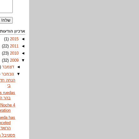
ארכיון הודעות
(1)
2015
◄
(22)
2011
◄
(23)
2010
◄
(32)
2009
▼
◄
דצמבר
)
▼
נובמבר
)
הנחה חד 
בי
בהר הצ
 Noche 4
lebration
ueda has
הרואד..
פסטיבל מ