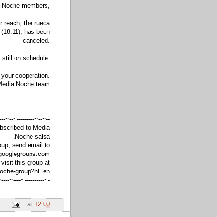
a Noche members,
r reach, the rueda
(18.11), has been
canceled.
still on schedule.
 your cooperation,
Media Noche team
------~-------~--~----~
bscribed to Media
Noche salsa.
oup, send email to
googlegroups.com
visit this group at
noche-group?hl=en
----~----~------~--~---
at
12:00