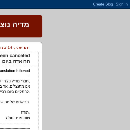
מדיה נוצ
יום שני, 16 בנובמבר 2009
הרואדה ביום ר
ranslation followed
---
חברי מדיה נוצ'ה יקרים שלום,
אנו מתנצלים, אך ב
להתקיים ביום רביעי בהפסקה של 10, התבטלה.
הרואדות של יום שני (23.11) בהפסקות של 12 ושל 14, עדיין בתוקף.
תודה,
צוות מדיה נוצ'ה
--------------------------
--------------------------