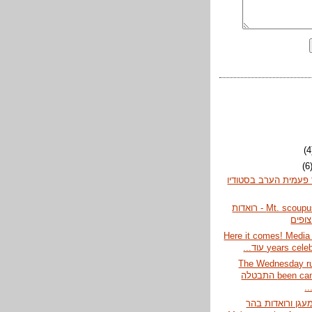
(4
(6
פעמית הערב בסטודיו
Mt. scoupus ruedas - רואדות
ופים
Here it comes! Media
years ce עוד...
The Wednesday r
been canceled התבטלה
.
עגן ורואדות בהר