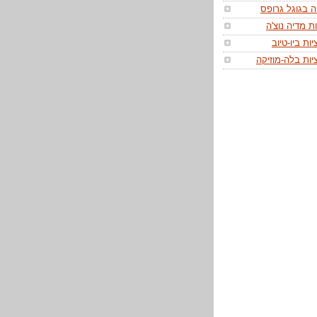
 בגוגל גרופס
ת מדיה נוצ'ה
ות ביו-טיוב
יות בלה-מוזיקה