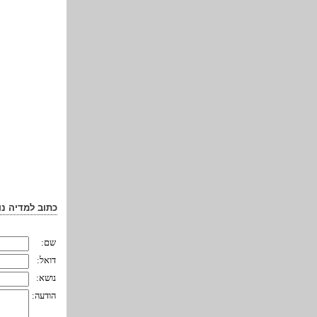
כתוב למדיה נו
שם:
דואל:
נושא:
הודעה: