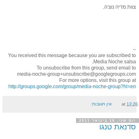
צוות מדיה נוצ'ה.
--
You received this message because you are subscribed to
Media Noche salsa.
To unsubscribe from this group, send email to
media-noche-group+unsubscribe@googlegroups.com
For more options, visit this group at
http://groups.google.com/group/media-noche-group?hl=en
13:26
at
אין תגובות:
יום שני, 10 בינואר 2011
סדנאת טנגו